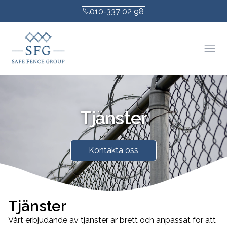
010-337 02 98
Öpp
Tjänster
Kontakta oss
Tjänster
Vårt erbjudande av tjänster är brett och anpassat för att